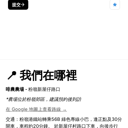
📍 我們在哪裡
啡農農場 - 
粉嶺新屋仔路口
*農場位於粉嶺郊區，建議預約後到訪
在 Google 地圖上查看路線 →
交通：粉嶺港鐵站轉乘56B 綠色專線小巴，逢正點及30分
開車，車程約20分鐘。 於新屋仔村路口下車，向後步行