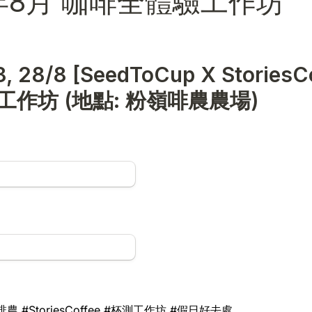
農 #StoriesCoffee #杯測工作坊 #假日好去處