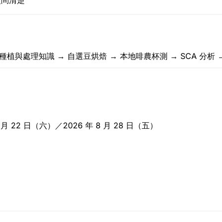
次問清楚
）
ee → 種植與處理知識 → 自選豆烘焙 → 本地啡農杯測 → SCA 分析
8 月 22 日（六）／2026 年 8 月 28 日（五）