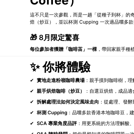
Coffee）
這不只是一次參觀，而是一趟「從種子到杯」的
焙（炒豆），並以杯測 Cupping 一次過品
🎁 8月限定驚喜
每位參加者獲贈「咖啡苖」一棵
，帶回家親手種
✨ 你將體驗
實地走進粉嶺咖啡農場
：親手摸到咖啡樹，理
親手烘焙咖啡（炒豆）
：自選豆烘焙，成品適
拆解處理法如何決定風味走向
：從處理、發酵
杯測 Cupping
：品嚐多款香港本地咖啡豆，
SCA 專業角度品評
：用更系統的方法理解酸