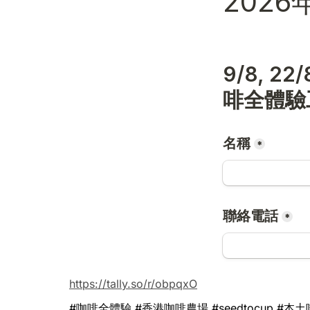
https://tally.so/r/obpqxO
#咖啡全體驗 #香港咖啡農場 #seedtocup #本土啡