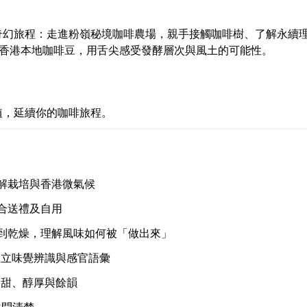
奇幻旅程：走進粉嶺秘境咖啡農場，親手接觸咖啡樹、了解永續
嚐多款香港本地咖啡豆，用舌尖感受發酵層次與風土的可能性。
植，延續你的咖啡旅程。
解栽培與香港微氣候
合送禮及自用
到乾燥，理解風味如何被「做出來」
建立味覺辨識與感官語彙
、甜、醇厚與餘韻