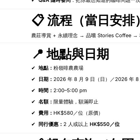
Q&A 隨時發問
：把你最想知道的咖啡問題一
📋 流程（當日安排
農莊導賞 + 永續理念 → 品嚐 Stories Coff
📍 地點與日期
地點：
粉嶺啡農農場
日期：
2026 年 8 月 9 日（日）／2026 年 
時間：
2:00–5:00 pm
名額：
限量體驗，額滿即止
費用：
HK$580／位（原價）
同行優惠：
2 人或以上 
HK$550／位