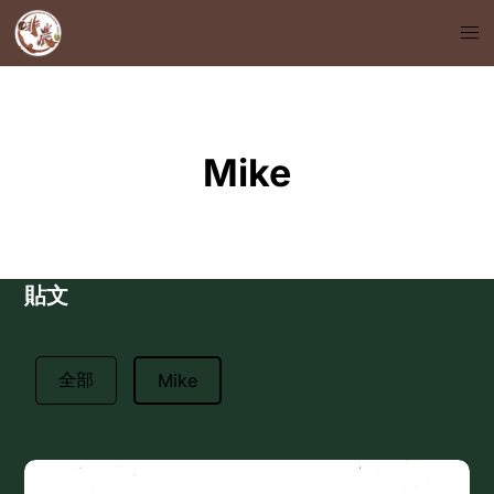
Mike
貼文
全部
Mike