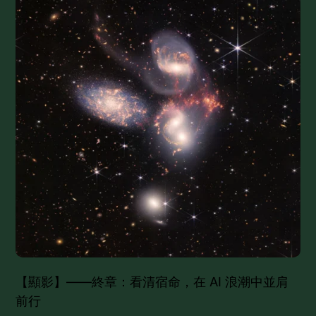
【顯影】——終章：看清宿命，在 AI 浪潮中並肩
前行